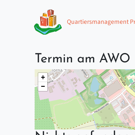
Zum Inhalt springen
Quartiersmanagement Pr
Hauptnavigation
Termin am
AWO B
+
−