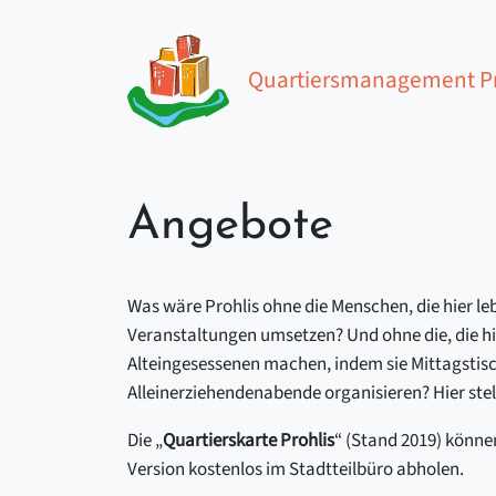
Zum Inhalt springen
Quartiersmanagement Pr
Hauptnavigation
Angebote
Was wäre Prohlis ohne die Menschen, die hier leb
Veranstaltungen umsetzen? Und ohne die, die hi
Alteingesessenen machen, indem sie Mittagstis
Alleinerziehendenabende organisieren? Hier stel
Die „
Quartierskarte Prohlis
“ (Stand 2019) können
Version kostenlos im Stadtteilbüro abholen.