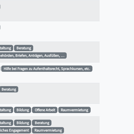
staltung
Beratung
Behörden, Briefen, Anträgen, Ausfüllen, …
Hilfe bei Fragen zu Aufenthaltsrecht, Sprachkursen, etc.
Beratung
staltung
Bildung
Offene Arbeit
Raumvermietung
staltung
Bildung
Beratung
iches Engagement
Raumvermietung