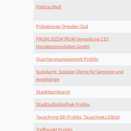
Palitzschhof
Polizeirevier Dresden-Süd
PROHLISZENTRUM Verwaltung CEV
Handelsimmobilien GmbH
Quartiersmanagement Prohlis
Sozialamt, Sozialer Dienst für Senioren und
Angehörige
Stadtbezirksamt
Stadtteilbibliothek Prohlis
Tauschring DD-Prohlis; Tauschnetz Elbtal
Treffpunkt Prohlis