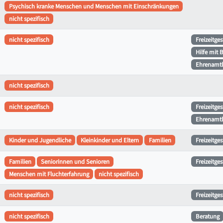
Psychisch kranke Menschen und Menschen mit Einschränkungen
nicht spezifisch
nicht spezifisch
Freizeitge
Hilfe mit 
Ehrenamtl
nicht spezifisch
nicht spezifisch
Freizeitge
Ehrenamtl
Kinder und Jugendliche
Kleinkinder und Eltern
Familien
Freizeitge
Familien
Seniorinnen und Senioren
Freizeitge
Menschen mit Fluchterfahrung
nicht spezifisch
nicht spezifisch
Freizeitge
nicht spezifisch
Beratung