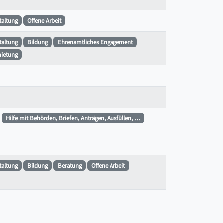
staltung
Offene Arbeit
staltung
Bildung
Ehrenamtliches Engagement
ietung
Hilfe mit Behörden, Briefen, Anträgen, Ausfüllen, …
staltung
Bildung
Beratung
Offene Arbeit