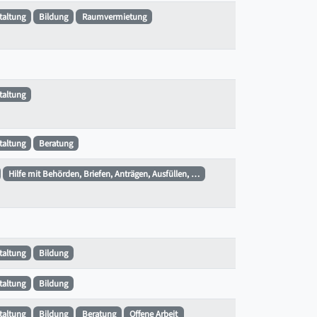
staltung
Bildung
Raumvermietung
staltung
staltung
Beratung
Hilfe mit Behörden, Briefen, Anträgen, Ausfüllen, …
staltung
Bildung
staltung
Bildung
staltung
Bildung
Beratung
Offene Arbeit