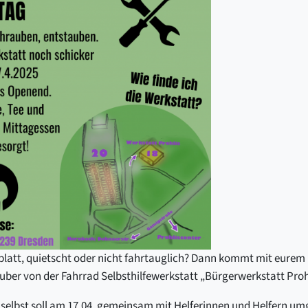
t platt, quietscht oder nicht fahrtauglich? Dann kommt mit eurem
ber von der Fahrrad Selbsthilfewerkstatt „Bürgerwerkstatt Prohl
 selbst soll am 17.04. gemeinsam mit Helferinnen und Helfern u