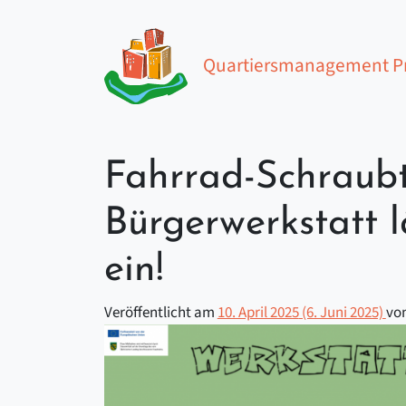
Zum Inhalt springen
Quartiersmanagement Pr
Hauptnavigation
Fahrrad-Schraub
Bürgerwerkstatt 
ein!
Veröffentlicht am
10. April 2025
(6. Juni 2025)
vo