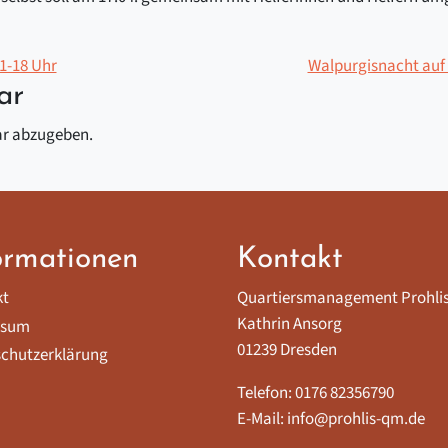
11-18 Uhr
Walpurgisnacht auf
ar
r abzugeben.
ormationen
Kontakt
kt
Quartiersmanagement Prohli
Kathrin Ansorg
ssum
01239 Dresden
chutzerklärung
Telefon: 0176 82356790
E-Mail: info@prohlis-qm.de