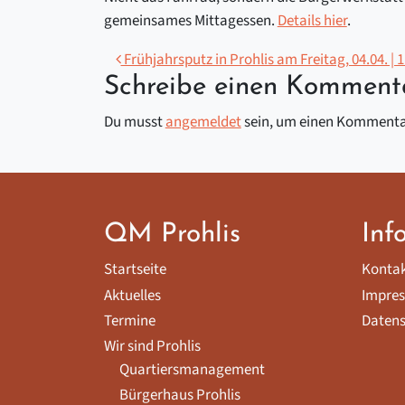
gemeinsames Mittagessen.
Details hier
.
Beitragsnavigation
Frühjahrsputz in Prohlis am Freitag, 04.04. | 
Schreibe einen Komment
Du musst
angemeldet
sein, um einen Kommenta
QM Prohlis
Inf
Startseite
Konta
Aktuelles
Impre
Termine
Datens
Wir sind Prohlis
Quartiersmanagement
Bürgerhaus Prohlis