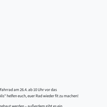
 Fahrrad am 26.4. ab 10 Uhr vor das
is“ helfen euch, euer Rad wieder fit zu machen!
mgebaut werden – außerdem gibt es ein