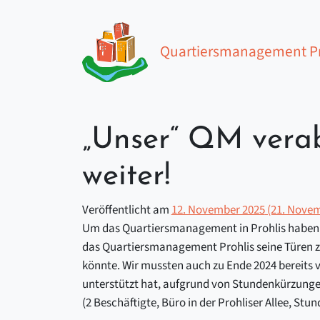
Zum Inhalt springen
Quartiersmanagement Pr
Hauptnavigation
„Unser“ QM verab
weiter!
Veröffentlicht am
12. November 2025
(21. Nove
Um das Quartiersmanagement in Prohlis haben wi
das Quartiersmanagement Prohlis seine Türen zu
könnte. Wir mussten auch zu Ende 2024 bereits v
unterstützt hat, aufgrund von Stundenkürzungen
(2 Beschäftigte, Büro in der Prohliser Allee, S