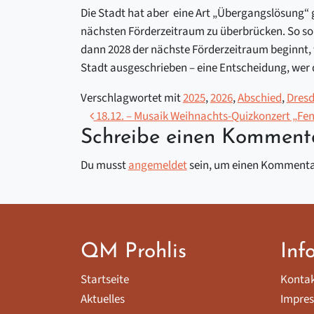
Die Stadt hat aber eine Art „Übergangslösung“ 
nächsten Förderzeitraum zu überbrücken. So so
dann 2028 der nächste Förderzeitraum beginnt, 
Stadt ausgeschrieben – eine Entscheidung, wer 
Verschlagwortet mit
2025
,
2026
,
Abschied
,
Dres
Beitragsnavigation
18.12. – Musaik Weihnachts-Quizkonzert „Fen
Schreibe einen Komment
Du musst
angemeldet
sein, um einen Kommenta
QM Prohlis
Inf
Startseite
Konta
Aktuelles
Impre