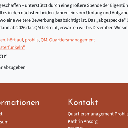
geschaffen – unterstützt durch eine größere Spende der Eigentüm
ll es in den nächsten beiden Jahren ein vom Umfang und Aufgabe
wo eine weitere Bewerbung beabsichtigt ist. Das „abgespeckte“ 
dann ab 2026 das QM betreibt, erwarten wir bis Dezember. Wir si
den
,
hört auf
,
prohlis
,
QM
,
Quartiersmanagement
sterfunkeln“
ar
r abzugeben.
ormationen
Kontakt
kt
Quartiersmanagement Prohli
Kathrin Ansorg
ssum