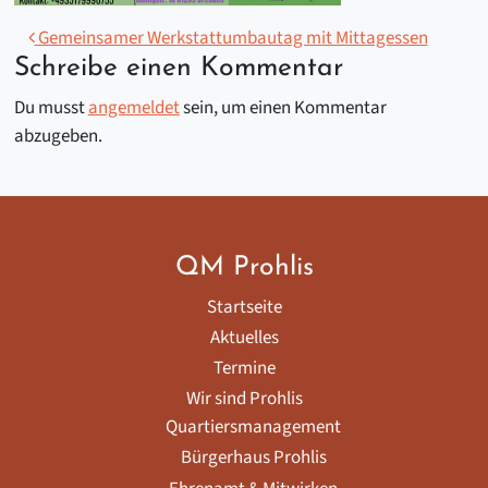
Beitragsnavigation
Gemeinsamer Werkstattumbautag mit Mittagessen
Schreibe einen Kommentar
Du musst
angemeldet
sein, um einen Kommentar
abzugeben.
QM Prohlis
Startseite
Aktuelles
Termine
Wir sind Prohlis
Quartiersmanagement
Bürgerhaus Prohlis