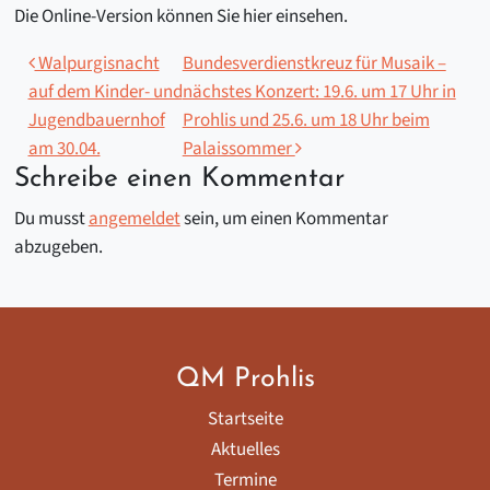
Die Online-Version können Sie hier einsehen.
Beitragsnavigation
Walpurgisnacht
Bundesverdienstkreuz für Musaik –
auf dem Kinder- und
nächstes Konzert: 19.6. um 17 Uhr in
Jugendbauernhof
Prohlis und 25.6. um 18 Uhr beim
am 30.04.
Palaissommer
Schreibe einen Kommentar
Du musst
angemeldet
sein, um einen Kommentar
abzugeben.
QM Prohlis
Startseite
Aktuelles
Termine